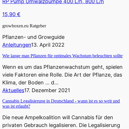
RP Pump Umwälzpumpe 400 L/h, 800 L/h
15,90
€
growboxen.eu
Ratgeber
et Jardin Lodge 100, 100x60x158cm
et Jardin Grow Station The Original 60 - 60 x
 116 cm 60 W LED
Pflanzen- und Growguide
,90
€
Anleitungen
13. April 2022
Ursprünglicher
Aktueller
,00
€
399,00
€
box Q120+ Ambient, 120x120x220cm
Preis
Preis
Wie lange man Pflanzen für optimales Wachstum beleuchten sollte
box Ambient R150 / 150x80x200cm
war:
ist:
91
€
Wenn es um das Pflanzenwachstum geht, spielen
449,00 €
399,00 €.
Ursprünglicher
Aktueller
,00
€
229,00
€
viele Faktoren eine Rolle. Die Art der Pflanze, das
box Q100 Ambient, 100x100x200cm
Preis
Preis
Klima, der Boden ... d...
box Ambient R120S / 120x60x180cm
war:
ist:
Aktuelles
17. Dezember 2021
91
€
269,00 €
229,00 €.
Ursprünglicher
Aktueller
00
€
159,00
€
Cannabis Legalisierung in Deutschland - wann ist es so weit und
box Q30 Ambient, 30x30x60cm
was ist erlaubt?
Preis
Preis
box Ambient Q100+ Plus / L
war:
ist:
Die neue Ampelkoalition will Cannabis für den
41
€
x100x220cm
189,00 €
159,00 €.
privaten Gebrauch legalisieren. Die Legalisierung