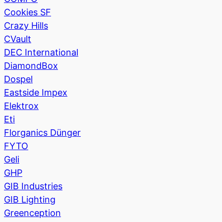
Cookies SF
Crazy Hills
CVault
DEC International
DiamondBox
Dospel
Eastside Impex
Elektrox
Eti
Florganics Dünger
FYTO
Geli
GHP
GIB Industries
GIB Lighting
Greenception