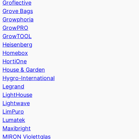
Groflective
Grove Bags
Growphoria
GrowPRO
GrowTOOL
Heisenberg
Homebox
HortiOne
House & Garden
Hygro-International
Legrand
LightHouse
Lightwave
LimPuro
Lumatek
Maxibright
MIRON Violettglas