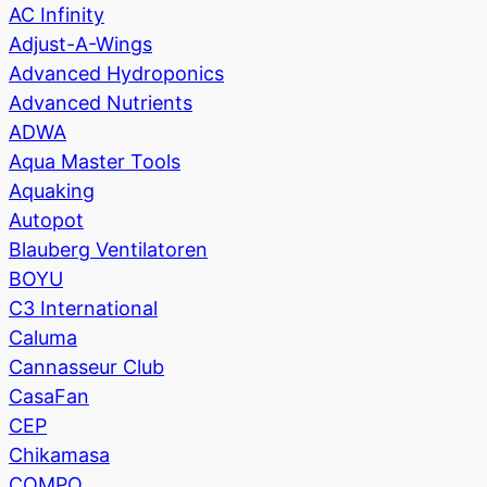
AC Infinity
Adjust-A-Wings
Advanced Hydroponics
Advanced Nutrients
ADWA
Aqua Master Tools
Aquaking
Autopot
Blauberg Ventilatoren
BOYU
C3 International
Caluma
Cannasseur Club
CasaFan
CEP
Chikamasa
COMPO