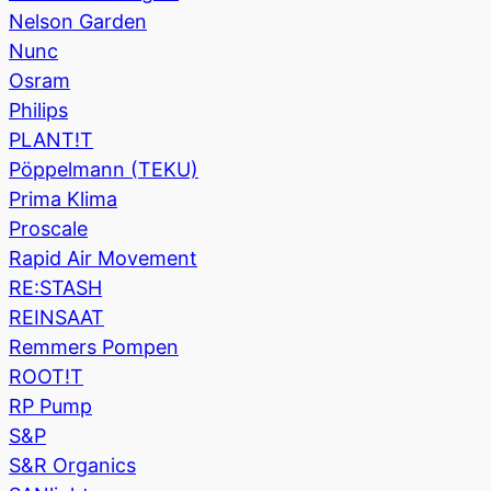
Nelson Garden
Nunc
Osram
Philips
PLANT!T
Pöppelmann (TEKU)
Prima Klima
Proscale
Rapid Air Movement
RE:STASH
REINSAAT
Remmers Pompen
ROOT!T
RP Pump
S&P
S&R Organics