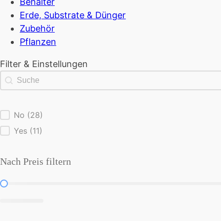
Behälter
Erde, Substrate & Dünger
Zubehör
Pflanzen
Filter & Einstellungen
Suche
Search content
Passend für 3 PFlanzen
No
(28)
Yes
(11)
Nach Preis filtern
Nach Preis filtern