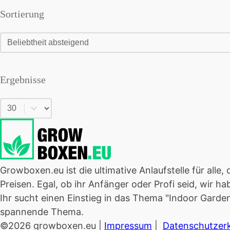
Sortierung
Sortierung
Sortierung
Ergebnisse
Ergebnisse
Growboxen.eu ist die ultimative Anlaufstelle für all
Preisen. Egal, ob ihr Anfänger oder Profi seid, wir 
Ihr sucht einen Einstieg in das Thema "Indoor Garden
spannende Thema.
©
2026
growboxen.eu |
Impressum
|
Datenschutzer