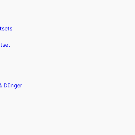
tsets
tset
 & Dünger