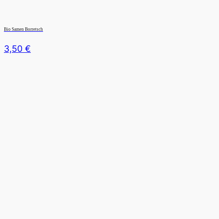
Bio Samen Borretsch
3,50
€