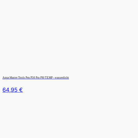
Aqua Master Tools Pen P50 Pro PH/TEMP - wasserdicht
64,95
€