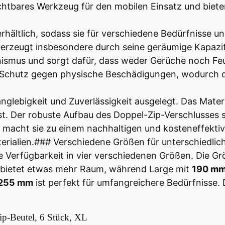
chtbares Werkzeug für den mobilen Einsatz und bieten 
rhältlich, sodass sie für verschiedene Bedürfnisse 
erzeugt insbesondere durch seine geräumige Kapazit
nismus und sorgt dafür, dass weder Gerüche noch F
 Schutz gegen physische Beschädigungen, wodurch di
anglebigkeit und Zuverlässigkeit ausgelegt. Das Mater
st. Der robuste Aufbau des Doppel-Zip-Verschlusses 
s macht sie zu einem nachhaltigen und kosteneffekti
erialien.### Verschiedene Größen für unterschiedli
die Verfügbarkeit in vier verschiedenen Größen. Die G
bietet etwas mehr Raum, während Large mit
190 mm
 255 mm
ist perfekt für umfangreichere Bedürfnisse. Di
ip-Beutel, 6 Stück, XL