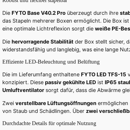
Robust und flexibel stapelbar
Die
FYTO Base V40.2 Pro
überzeugt durch ihre
stab
das Stapeln mehrerer Boxen ermöglicht. Die Box ist
eine optimale Lichtreflexion sorgt die
weiße PE-Bes
Die
hervorragende Stabilität
der Box stellt sicher,
widerstandsfähig und langlebig, was eine lange Nut
Effiziente LED-Beleuchtung und Belüftung
Die im Lieferumfang enthaltene
FYTO LED TFS-15
v
konzipiert. Diese
passiv gekühlte LED
ist
IP65 stau
Umluftventilator
sorgt dafür, dass die Abwärme glei
Zwei
verstellbare Lüftungsöffnungen
ermöglichen e
von Staub und Schädlingen. Über
zwei verschließ
Durchdachte Details für optimale Nutzung